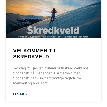
VELKOMMEN TIL
SKREDKVELD
Torsdag 23. januar inviterer vi til skredkveld hos
Sportsnett på Slependen. I samarbeid med
Sportsnett har vi invitert dyktige fagfolk fra
Mammut og NVE som
LES MER