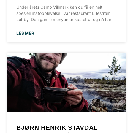
Under årets Camp Villmark kan du få en helt
spesiell matopplevelse i vår restaurant Lillestrøm
Lobby. Den gamle menyen er kastet ut og nå har
LES MER
BJØRN HENRIK STAVDAL