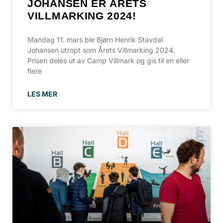
JOHANSEN ER ÅRETS
VILLMARKING 2024!
Mandag 11. mars ble Bjørn Henrik Stavdal
Johansen utropt som Årets Villmarking 2024.
Prisen deles ut av Camp Villmark og gis til en eller
flere
LES MER