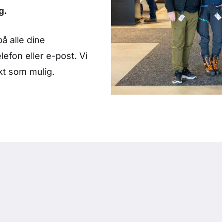
g.
på alle dine
efon eller e-post. Vi
kt som mulig.