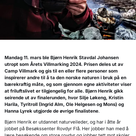
Mandag 11. mars
ble
Bjørn Henrik Stavdal Johansen
utropt som Årets Villmarking 202
4
. Prisen deles ut av
Camp Villmark og gis til en eller flere personer som
inspirerer andre til å ta den norske naturen i bruk på en
bærekraftig måte, og som gjennom egne aktiviteter viser
at friluftslivet er tilgjengelig for alle.
Bjørn Henrik
gikk
seirende ut av finalerunden, hvor
Silje Løkeng, Kristin
Harila, Tyritroll (Ingrid Alm, Ole Helgesen og Mons) og
Hanna Lyrek
utgjorde de øvrige finalistene
.
Bjørn Henrik er utdannet naturveileder, og har i åtte år
jobbet på Besøkssenter Rovdyr Flå. Her jobber han med å
lære besøkende om store rovdyr og jobber tett mot skoler