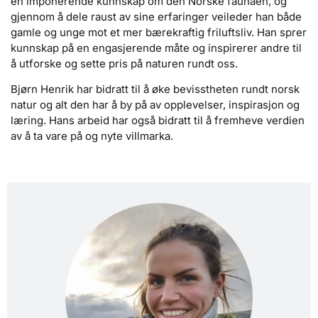
en imponerende kunnskap om den Norske faunaen, og
gjennom å dele raust av sine erfaringer veileder han både
gamle og unge mot et mer bærekraftig friluftsliv. Han sprer
kunnskap på en engasjerende måte og inspirerer andre til
å utforske og sette pris på naturen rundt oss.
Bjørn Henrik har bidratt til å øke bevisstheten rundt norsk
natur og alt den har å by på av opplevelser, inspirasjon og
læring. Hans arbeid har også bidratt til å fremheve verdien
av å ta vare på og nyte villmarka.