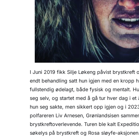
I Juni 2019 fikk Silje Løkeng påvist brystkreft o
endt behandling satt hun igjen med en kropp hu
fullstendig ødelagt, både fysisk og mentalt. Hu
seg selv, og startet med å gå tur hver dag i e
hun seg sakte, men sikkert opp igjen og i 2023
polfareren Liv Arnesen, Grønlandsisen samm
brystkreftoverlevende. Turen ble kalt Expeditio
søkelys på brystkreft og Rosa sløyfe-aksjonen