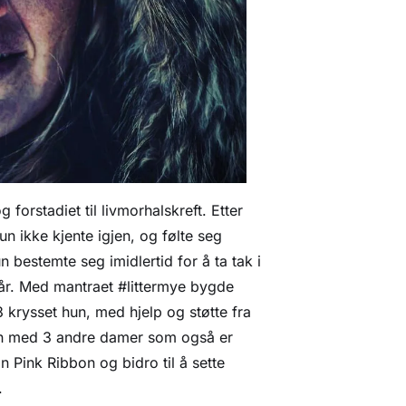
g forstadiet til livmorhalskreft. Etter
n ikke kjente igjen, og følte seg
n bestemte seg imidlertid for å ta tak i
t år. Med mantraet #littermye bygde
 krysset hun, med hjelp og støtte fra
en med 3 andre damer som også er
n Pink Ribbon og bidro til å sette
.