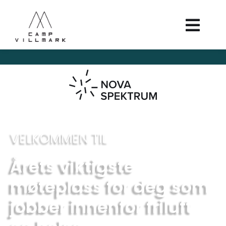
VELKOMMEN TIL
Årets viktigste
møteplass for deg som
jobber innenfor friluft