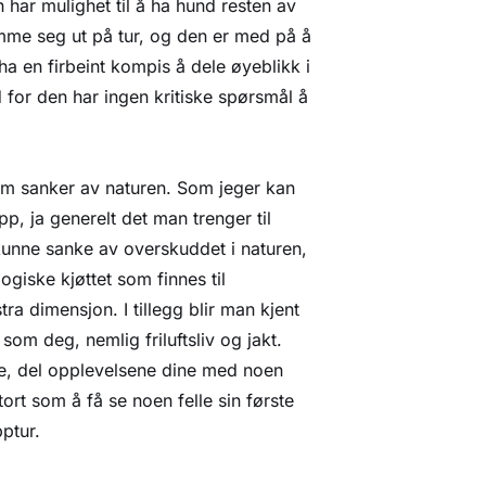
 har mulighet til å ha hund resten av
mme seg ut på tur, og den er med på å
 ha en firbeint kompis å dele øyeblikk i
 for den har ingen kritiske spørsmål å
som sanker av naturen. Som jeger kan
pp, ja generelt det man trenger til
kunne sanke av overskuddet i naturen,
iske kjøttet som finnes til
a dimensjon. I tillegg blir man kjent
om deg, nemlig friluftsliv og jakt.
ske, del opplevelsene dine med noen
tort som å få se noen felle sin første
pptur.