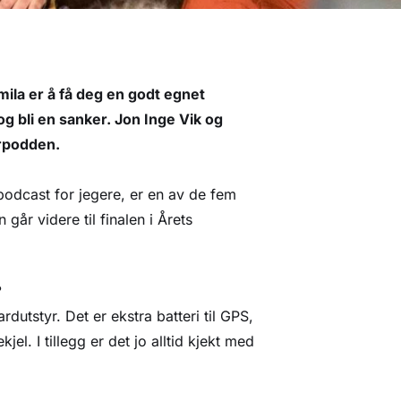
ila er å få deg en godt egnet
g bli en sanker. Jon Inge Vik og
erpodden.
dcast for jegere, er en av de fem
år videre til finalen i Årets
?
rdutstyr. Det er ekstra batteri til GPS,
jel. I tillegg er det jo alltid kjekt med