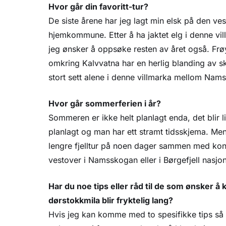
Hvor går din favoritt-tur?
De siste årene har jeg lagt min elsk på den ve
hjemkommune. Etter å ha jaktet elg i denne vill
jeg ønsker å oppsøke resten av året også. Fr
omkring Kalvvatna har en herlig blanding av sko
stort sett alene i denne villmarka mellom Nam
Hvor går sommerferien i år?
Sommeren er ikke helt planlagt enda, det blir li
planlagt og man har ett stramt tidsskjema. Men h
lengre fjelltur på noen dager sammen med kon
vestover i Namsskogan eller i Børgefjell nasjo
Har du noe tips eller råd til de som ønsker 
dørstokkmila blir fryktelig lang?
Hvis jeg kan komme med to spesifikke tips så 