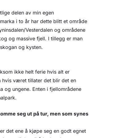
stlige delen av min egen
marka i to år har dette blitt et område
øyninsdalen/Vesterdalen og områdene
g og massive fjell. I tillegg er man
sskogan og kysten.
ksom ikke helt ferie hvis alt er
vis været tillater det blir det en
a og ungene. Enten i fjellområdene
nalpark.
å komme seg ut på tur, men som synes
er det ene å kjøpe seg en godt egnet