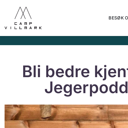
BESØK 
Bli bedre kje
Jegerpod