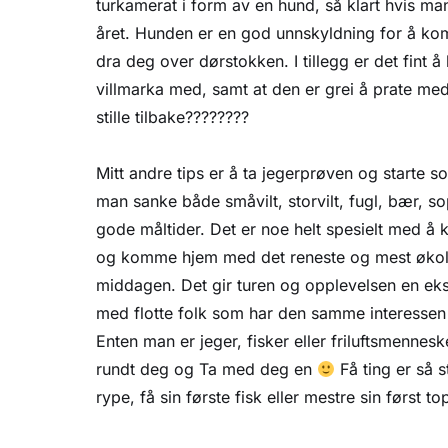
turkamerat i form av en hund, så klart hvis man
året. Hunden er en god unnskyldning for å ko
dra deg over dørstokken. I tillegg er det fint å
villmarka med, samt at den er grei å prate med
stille tilbake????????
Mitt andre tips er å ta jegerprøven og starte 
man sanke både småvilt, storvilt, fugl, bær, so
gode måltider. Det er noe helt spesielt med å 
og komme hjem med det reneste og mest økolog
middagen. Det gir turen og opplevelsen en ekstr
med flotte folk som har den samme interessen s
Enten man er jeger, fisker eller friluftsmenne
rundt deg og Ta med deg en
Få ting er så s
rype, få sin første fisk eller mestre sin først to