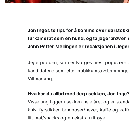
Jon Inges to tips for å komme over dørstokkm
turkamerat som en hund, og ta jegerprøven o
John Petter Mellingen er redaksjonen i Jeg
Jegerpodden, som er Norges mest populære po
kandidatene som etter publikumsavstemmingen g
Villmarking.
Hva har du alltid med deg i sekken, Jon Inge
Visse ting ligger i sekken hele året og er standa
kniv, fyrstikker, tennposer/never, kaffe og kaffek
litt mat/snacks og en ekstra ulltrøye.