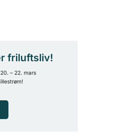
friluftsliv!
20. – 22. mars
llestrøm!