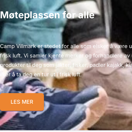
Møteplassen for alle
Camp Villmark er stedet for alle som elsker å være u
frisk luft. Vi samler kjente merker og forhandlere av
produkter til deg som jakter, fisker, padler kajakk, kl
liker å ta deg en tur ut i frisk luft.
LES MER