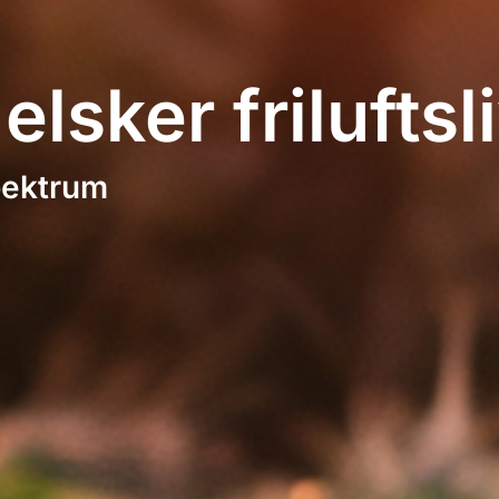
lsker friluftsli
pektrum